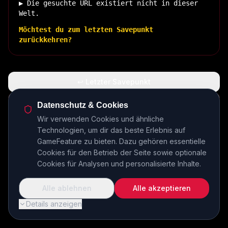
▶ Die gesuchte URL existiert nicht in dieser
Welt.
Möchtest du zum letzten Savepunkt
zurückkehren?
↩ Letzter Savepunkt
🏠 Zurück zur Basis
Datenschutz & Cookies
Wir verwenden Cookies und ähnliche
Technologien, um dir das beste Erlebnis auf
INSERT COIN TO CONTINUE...
GameFeature zu bieten. Dazu gehören essentielle
Cookies für den Betrieb der Seite sowie optionale
Cookies für Analysen und personalisierte Inhalte.
Alle ablehnen
Alle akzeptieren
Details anzeigen