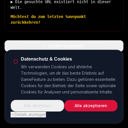
▶ Die gesuchte URL existiert nicht in dieser
Welt.
Möchtest du zum letzten Savepunkt
zurückkehren?
↩ Letzter Savepunkt
🏠 Zurück zur Basis
Datenschutz & Cookies
Wir verwenden Cookies und ähnliche
Technologien, um dir das beste Erlebnis auf
INSERT COIN TO CONTINUE...
GameFeature zu bieten. Dazu gehören essentielle
Cookies für den Betrieb der Seite sowie optionale
Cookies für Analysen und personalisierte Inhalte.
Alle ablehnen
Alle akzeptieren
Details anzeigen