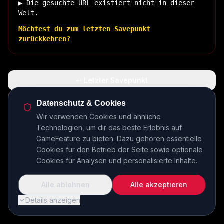
▶ Die gesuchte URL existiert nicht in dieser
Welt.
Möchtest du zum letzten Savepunkt
zurückkehren?
↩ Letzter Savepunkt
🏠 Zurück zur Basis
Datenschutz & Cookies
Wir verwenden Cookies und ähnliche
Technologien, um dir das beste Erlebnis auf
INSERT COIN TO CONTINUE...
GameFeature zu bieten. Dazu gehören essentielle
Cookies für den Betrieb der Seite sowie optionale
Cookies für Analysen und personalisierte Inhalte.
Alle ablehnen
Alle akzeptieren
Details anzeigen