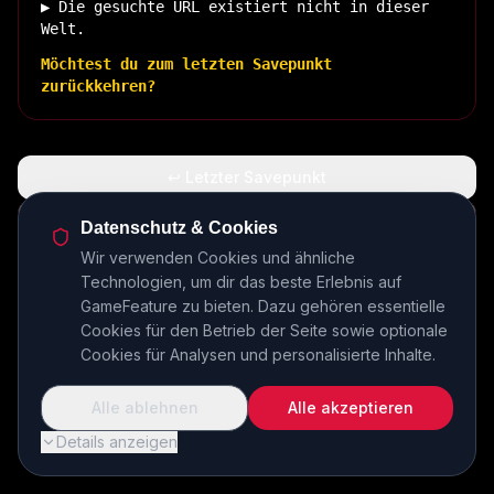
▶ Die gesuchte URL existiert nicht in dieser
Welt.
Möchtest du zum letzten Savepunkt
zurückkehren?
↩ Letzter Savepunkt
🏠 Zurück zur Basis
Datenschutz & Cookies
Wir verwenden Cookies und ähnliche
Technologien, um dir das beste Erlebnis auf
INSERT COIN TO CONTINUE...
GameFeature zu bieten. Dazu gehören essentielle
Cookies für den Betrieb der Seite sowie optionale
Cookies für Analysen und personalisierte Inhalte.
Alle ablehnen
Alle akzeptieren
Details anzeigen