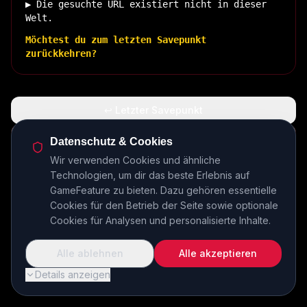
▶ Die gesuchte URL existiert nicht in dieser
Welt.
Möchtest du zum letzten Savepunkt
zurückkehren?
↩ Letzter Savepunkt
🏠 Zurück zur Basis
Datenschutz & Cookies
Wir verwenden Cookies und ähnliche
Technologien, um dir das beste Erlebnis auf
INSERT COIN TO CONTINUE...
GameFeature zu bieten. Dazu gehören essentielle
Cookies für den Betrieb der Seite sowie optionale
Cookies für Analysen und personalisierte Inhalte.
Alle ablehnen
Alle akzeptieren
Details anzeigen