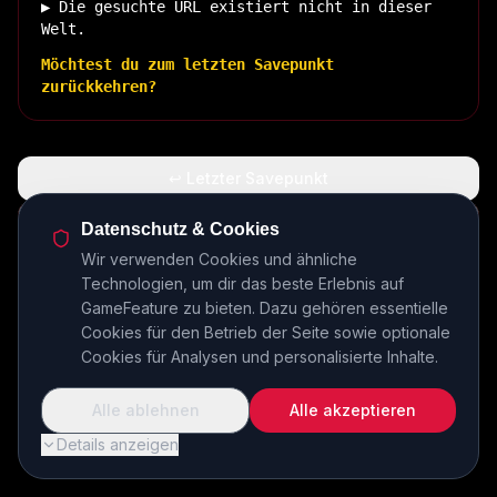
▶ Die gesuchte URL existiert nicht in dieser
Welt.
Möchtest du zum letzten Savepunkt
zurückkehren?
↩ Letzter Savepunkt
🏠 Zurück zur Basis
Datenschutz & Cookies
Wir verwenden Cookies und ähnliche
Technologien, um dir das beste Erlebnis auf
INSERT COIN TO CONTINUE...
GameFeature zu bieten. Dazu gehören essentielle
Cookies für den Betrieb der Seite sowie optionale
Cookies für Analysen und personalisierte Inhalte.
Alle ablehnen
Alle akzeptieren
Details anzeigen