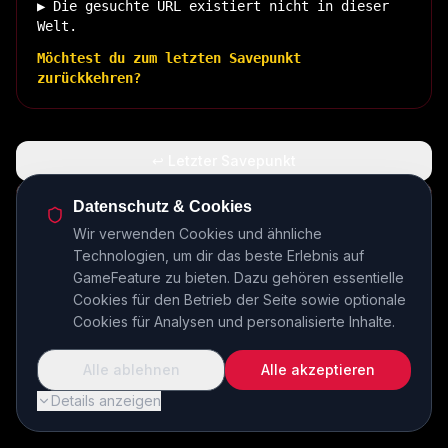
▶ Die gesuchte URL existiert nicht in dieser
Welt.
Möchtest du zum letzten Savepunkt
zurückkehren?
↩ Letzter Savepunkt
🏠 Zurück zur Basis
Datenschutz & Cookies
Wir verwenden Cookies und ähnliche
Technologien, um dir das beste Erlebnis auf
INSERT COIN TO CONTINUE...
GameFeature zu bieten. Dazu gehören essentielle
Cookies für den Betrieb der Seite sowie optionale
Cookies für Analysen und personalisierte Inhalte.
Alle ablehnen
Alle akzeptieren
Details anzeigen