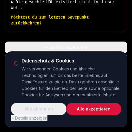
▶ Die gesuchte URL existiert nicht in dieser
Welt.
Möchtest du zum letzten Savepunkt
zurückkehren?
↩ Letzter Savepunkt
🏠 Zurück zur Basis
Datenschutz & Cookies
Wir verwenden Cookies und ähnliche
Technologien, um dir das beste Erlebnis auf
INSERT COIN TO CONTINUE...
GameFeature zu bieten. Dazu gehören essentielle
Cookies für den Betrieb der Seite sowie optionale
Cookies für Analysen und personalisierte Inhalte.
Alle ablehnen
Alle akzeptieren
Details anzeigen