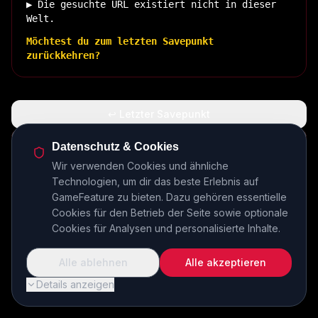
▶ Die gesuchte URL existiert nicht in dieser
Welt.
Möchtest du zum letzten Savepunkt
zurückkehren?
↩ Letzter Savepunkt
🏠 Zurück zur Basis
Datenschutz & Cookies
Wir verwenden Cookies und ähnliche
Technologien, um dir das beste Erlebnis auf
INSERT COIN TO CONTINUE...
GameFeature zu bieten. Dazu gehören essentielle
Cookies für den Betrieb der Seite sowie optionale
Cookies für Analysen und personalisierte Inhalte.
Alle ablehnen
Alle akzeptieren
Details anzeigen