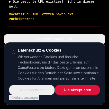
▶ Die gesuchte URL existiert nicht in dieser
Welt.
Möchtest du zum letzten Savepunkt
zurückkehren?
↩ Letzter Savepunkt
🏠 Zurück zur Basis
Datenschutz & Cookies
Wir verwenden Cookies und ähnliche
Technologien, um dir das beste Erlebnis auf
INSERT COIN TO CONTINUE...
GameFeature zu bieten. Dazu gehören essentielle
Cookies für den Betrieb der Seite sowie optionale
Cookies für Analysen und personalisierte Inhalte.
Alle ablehnen
Alle akzeptieren
Details anzeigen