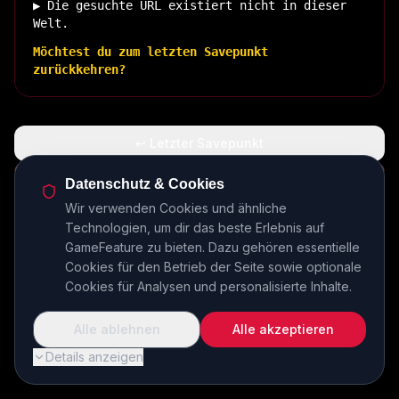
▶ Die gesuchte URL existiert nicht in dieser
Welt.
Möchtest du zum letzten Savepunkt
zurückkehren?
↩ Letzter Savepunkt
🏠 Zurück zur Basis
Datenschutz & Cookies
Wir verwenden Cookies und ähnliche
Technologien, um dir das beste Erlebnis auf
INSERT COIN TO CONTINUE...
GameFeature zu bieten. Dazu gehören essentielle
Cookies für den Betrieb der Seite sowie optionale
Cookies für Analysen und personalisierte Inhalte.
Alle ablehnen
Alle akzeptieren
Details anzeigen