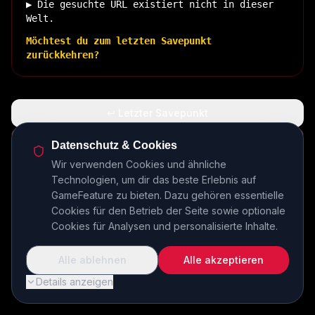
▶ Die gesuchte URL existiert nicht in dieser
Welt.
Möchtest du zum letzten Savepunkt
zurückkehren?
↩ Letzter Savepunkt
🏠 Zurück zur Basis
Datenschutz & Cookies
Wir verwenden Cookies und ähnliche
Technologien, um dir das beste Erlebnis auf
INSERT COIN TO CONTINUE...
GameFeature zu bieten. Dazu gehören essentielle
Cookies für den Betrieb der Seite sowie optionale
Cookies für Analysen und personalisierte Inhalte.
Alle ablehnen
Alle akzeptieren
Details anzeigen