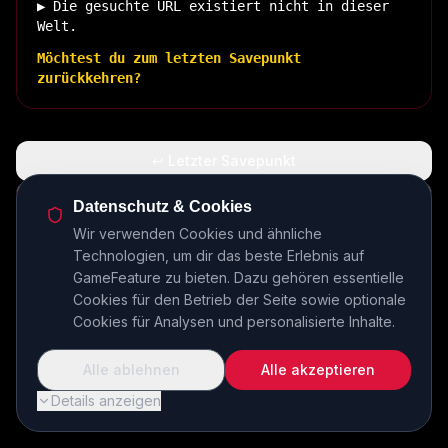
▶ Die gesuchte URL existiert nicht in dieser
Welt.
Möchtest du zum letzten Savepunkt
zurückkehren?
↩ Letzter Savepunkt
🏠 Zurück zur Basis
Datenschutz & Cookies
Wir verwenden Cookies und ähnliche
Technologien, um dir das beste Erlebnis auf
INSERT COIN TO CONTINUE...
GameFeature zu bieten. Dazu gehören essentielle
Cookies für den Betrieb der Seite sowie optionale
Cookies für Analysen und personalisierte Inhalte.
Alle ablehnen
Alle akzeptieren
Details anzeigen