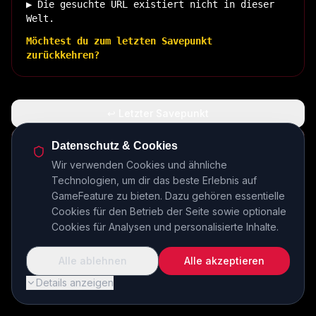
▶ Die gesuchte URL existiert nicht in dieser
Welt.
Möchtest du zum letzten Savepunkt
zurückkehren?
↩ Letzter Savepunkt
🏠 Zurück zur Basis
Datenschutz & Cookies
Wir verwenden Cookies und ähnliche
Technologien, um dir das beste Erlebnis auf
INSERT COIN TO CONTINUE...
GameFeature zu bieten. Dazu gehören essentielle
Cookies für den Betrieb der Seite sowie optionale
Cookies für Analysen und personalisierte Inhalte.
Alle ablehnen
Alle akzeptieren
Details anzeigen