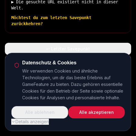
▶ Die gesuchte URL existiert nicht in dieser
Welt.
Möchtest du zum letzten Savepunkt
zurückkehren?
↩ Letzter Savepunkt
🏠 Zurück zur Basis
Datenschutz & Cookies
Wir verwenden Cookies und ähnliche
Technologien, um dir das beste Erlebnis auf
INSERT COIN TO CONTINUE...
GameFeature zu bieten. Dazu gehören essentielle
Cookies für den Betrieb der Seite sowie optionale
Cookies für Analysen und personalisierte Inhalte.
Alle ablehnen
Alle akzeptieren
Details anzeigen