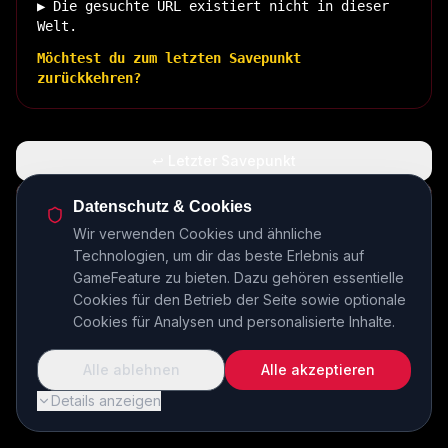
▶ Die gesuchte URL existiert nicht in dieser
Welt.
Möchtest du zum letzten Savepunkt
zurückkehren?
↩ Letzter Savepunkt
🏠 Zurück zur Basis
Datenschutz & Cookies
Wir verwenden Cookies und ähnliche
Technologien, um dir das beste Erlebnis auf
INSERT COIN TO CONTINUE...
GameFeature zu bieten. Dazu gehören essentielle
Cookies für den Betrieb der Seite sowie optionale
Cookies für Analysen und personalisierte Inhalte.
Alle ablehnen
Alle akzeptieren
Details anzeigen