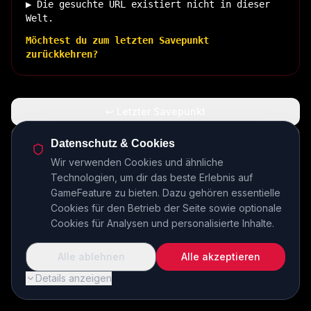
▶ Die gesuchte URL existiert nicht in dieser
Welt.
Möchtest du zum letzten Savepunkt
zurückkehren?
↩ Letzter Savepunkt
🏠 Zurück zur Basis
Datenschutz & Cookies
Wir verwenden Cookies und ähnliche
Technologien, um dir das beste Erlebnis auf
INSERT COIN TO CONTINUE...
GameFeature zu bieten. Dazu gehören essentielle
Cookies für den Betrieb der Seite sowie optionale
Cookies für Analysen und personalisierte Inhalte.
Alle ablehnen
Alle akzeptieren
Details anzeigen