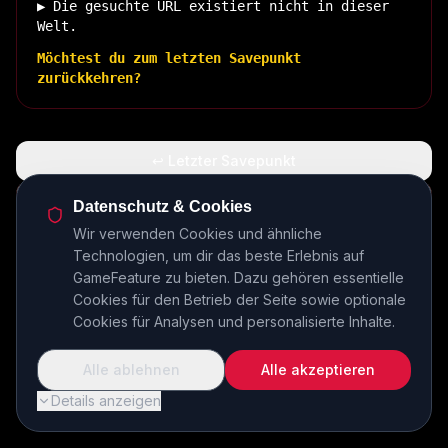
▶ Die gesuchte URL existiert nicht in dieser
Welt.
Möchtest du zum letzten Savepunkt
zurückkehren?
↩ Letzter Savepunkt
🏠 Zurück zur Basis
Datenschutz & Cookies
Wir verwenden Cookies und ähnliche
Technologien, um dir das beste Erlebnis auf
INSERT COIN TO CONTINUE...
GameFeature zu bieten. Dazu gehören essentielle
Cookies für den Betrieb der Seite sowie optionale
Cookies für Analysen und personalisierte Inhalte.
Alle ablehnen
Alle akzeptieren
Details anzeigen