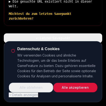
▶ Die gesuchte URL existiert nicht in dieser
Welt.
Möchtest du zum letzten Savepunkt
zurückkehren?
↩ Letzter Savepunkt
🏠 Zurück zur Basis
Datenschutz & Cookies
Wir verwenden Cookies und ähnliche
Technologien, um dir das beste Erlebnis auf
INSERT COIN TO CONTINUE...
GameFeature zu bieten. Dazu gehören essentielle
Cookies für den Betrieb der Seite sowie optionale
Cookies für Analysen und personalisierte Inhalte.
Alle ablehnen
Alle akzeptieren
Details anzeigen